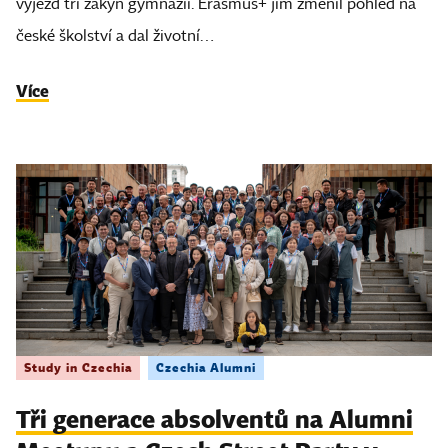
výjezd tří žákyň gymnázií. Erasmus+ jim změnil pohled na
české školství a dal životní…
Více
Study in Czechia
Czechia Alumni
Tři generace absolventů na Alumni