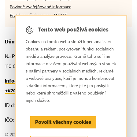
Povinně zveřejňované informace
Protikorupční program MŠMT
Tento web používá cookies
Dům zahraniční spolupráce
Cookies na tomto webu slouží k personalizaci
obsahu a reklam, poskytování funkcí sociálních
Na Poříčí 1035/4
médií a analýze provozu. Kromě toho sdílíme
informace o vašem používání webových stránek
110 00 Praha 1
s našimi partnery v sociálních médiích, reklamě
a webové analytice, kteří je mohou kombinovat
info@dzs.cz
s dalšími informacemi, které jste jim poskytli
+420 221 850 100
nebo které shromáždili z vašeho používání
jejich služeb.
ID datové schránky: tj8vfp3
IČO: 61386839
Povolit všechny cookies
© 2026 Dům zahraniční spolupráce