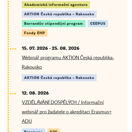
Akademická informační agentura
AKTION Česká republika – Rakousko
Barrandův stipendijní program
CEEPUS
Fondy EHP
15. 07. 2026
-
25. 08. 2026
Webinář programu AKTION Česká republika-
Rakousko
AKTION Česká republika – Rakousko
12. 08. 2026
VZDĚLÁVÁNÍ DOSPĚLÝCH / Informační
webinář pro žadatele o akreditaci Erasmus+
ADU
Erasmus+
DZS