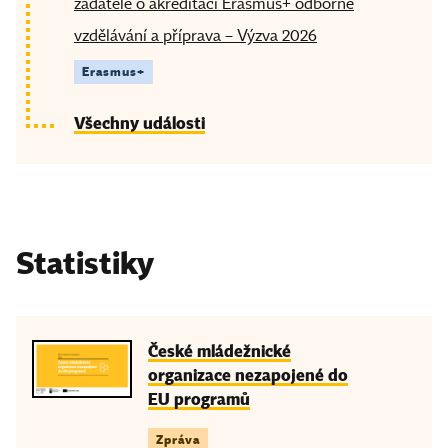
žadatele o akreditaci Erasmus+ odborné
vzdělávání a příprava – Výzva 2026
Erasmus+
Všechny události
Statistiky
České mládežnické
organizace nezapojené do
EU programů
Zpráva